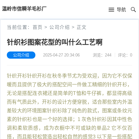
首
温岭市信瞬羊毛衫厂
导航
页
首
当前位置：
首页
>
公司介绍
>
正文
页
公
针织衫图案花型的叫什么工艺啊
司
公司介绍
2025-04-27 20:34:06
浏览：244
评论：0
介
针织开衫针织开衫在秋冬季节尤为受欢迎，因为它不仅保
绍
暖而且提供了极大的搭配空间一件做工精细的针织开衫，
无论是搭配连衣裙还是简单的T恤和牛仔裤，都显得高级
而有气质此外，开衫的设计方便穿脱，适合那些室内外温
差较大的环境图案针织衫除了纯色的款式，图案或条纹元
素的针织衫也是一个好的选择；1 灰色针织衫因其中性色
调和柔软质感，成为衣橱中不可或缺的单品2 它不仅百
搭，而且能轻松营造出轻松自然的感觉3 以下是一些搭配