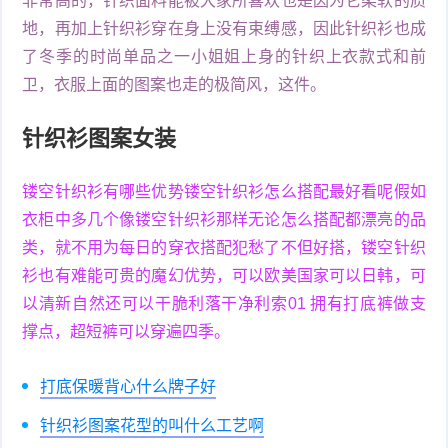
非常高的，针织面料能被大家所喜欢也是因为它柔软的质
地，再加上针织衫穿在身上没有束缚感，因此针织衫也成
了冬季的时尚单品之一小姐姐上身的针织上衣款式和前
卫，衣服上面的图案也走的极简风，这件。
针织衫图案女装
镂空针织衫有哪些优势镂空针织衫怎么搭配最好看呢假如
衣柜中多几个像镂空针织衫那样无论怎么搭配都漂亮的品
类，就不用为每日的穿衣搭配犯愁了不但好搭，镂空针织
衫也有难能可贵的魔幻优势，可以欧美国家可以日韩，可
以清新自然还可以干脆利落干净利索01 拥有打底裤做支
撑点，超短裤可以穿遍四季。
打底保暖背心什么牌子好
针织衫图案花型的叫什么工艺啊